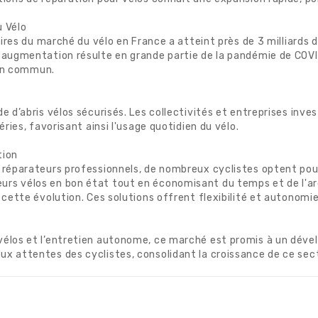
u Vélo
faires du marché du vélo en France a atteint près de 3 milliards
 augmentation résulte en grande partie de la pandémie de COVI
s en commun.
e d’abris vélos sécurisés. Les collectivités et entreprises inv
éries, favorisant ainsi l'usage quotidien du vélo.
tion
 réparateurs professionnels, de nombreux cyclistes optent pour
s vélos en bon état tout en économisant du temps et de l'argen
 cette évolution. Ces solutions offrent flexibilité et autonomie
vélos et l’entretien autonome, ce marché est promis à un dév
x attentes des cyclistes, consolidant la croissance de ce sect