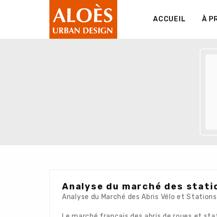
ACCUEIL
À P
Analyse du marché des statio
Analyse du Marché des Abris Vélo et Station
Le marché français des abris de roues et st