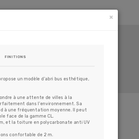
ACTUALITES
CONTACT
×
FINITIONS
propose un modèle d'abri bus esthétique,
ondre à une attente de villes à la
arfaitement dans l'environnement. Sa
NOS AUTRES PRODUITS
nd à une fréquentation moyenne. Il peut
ble face de la gamme CL.
Abri Bus
m, et la toiture en polycarbonate anti UV
ir P
Anis B2
ions confortable de 2 m.