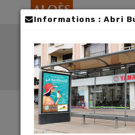
ACCUEIL
À P
Informations : Abri B
ABRI BUS
(7)
An