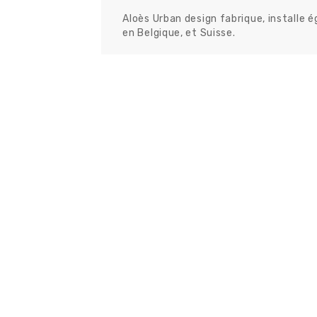
Aloès Urban design fabrique, installe 
en Belgique, et Suisse.
H1
Med