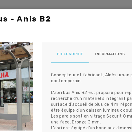
ROPOS
PRODUITS
AUTRES
REALISATIONS
us - Anis B2
ABRI BUS
PHILOSOPHIE
INFORMATIONS
Les Indispensables
Concepteur et fabricant, Aloès urban 
contemporain.
L'abri bus Anis B2 est proposé pour rép
recherche d'un matériel s'intégrant p
surface d'accueil de plus de 4 m, répo
être équipé d'un caisson lumineux dou
Les parois sont en vitrage Securit 8 m
is B2
Mirro
une face, Bronze 3 mm.
L'abri est équipé d'un banc aux dimens