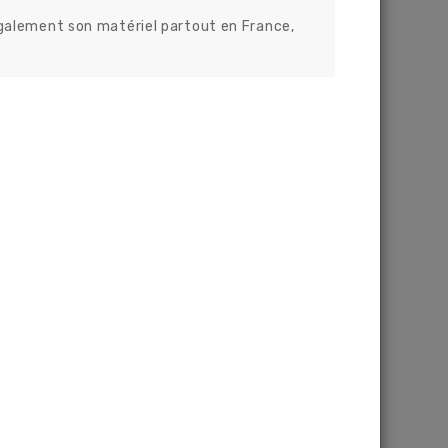
Mirroir P
également son matériel partout en France,
H1
Medium
Medium +
Vision
Héritage
Abri Fumeur
ium
Abri Deux Roues - Moto/Vélo
Box à vélos
Abri Piéton
Abri Sécurisé